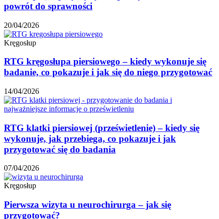
powrót do sprawności
20/04/2026
Kręgosłup
RTG kręgosłupa piersiowego – kiedy wykonuje się
badanie, co pokazuje i jak się do niego przygotować
14/04/2026
RTG klatki piersiowej (prześwietlenie) – kiedy się
wykonuje, jak przebiega, co pokazuje i jak
przygotować się do badania
07/04/2026
Kręgosłup
Pierwsza wizyta u neurochirurga – jak się
przygotować?