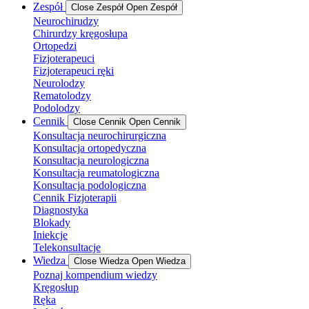
Zespół
Close Zespół
Open Zespół
Neurochirudzy
Chirurdzy kręgosłupa
Ortopedzi
Fizjoterapeuci
Fizjoterapeuci ręki
Neurolodzy
Rematolodzy
Podolodzy
Cennik
Close Cennik
Open Cennik
Konsultacja neurochirurgiczna
Konsultacja ortopedyczna
Konsultacja neurologiczna
Konsultacja reumatologiczna
Konsultacja podologiczna
Cennik Fizjoterapii
Diagnostyka
Blokady
Iniekcje
Telekonsultacje
Wiedza
Close Wiedza
Open Wiedza
Poznaj kompendium wiedzy
Kręgosłup
Ręka