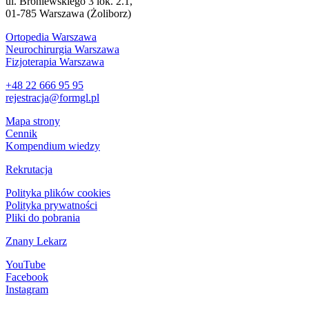
ul. Broniewskiego 3 lok. 2.1,
01-785 Warszawa (Żoliborz)
Ortopedia Warszawa
Neurochirurgia Warszawa
Fizjoterapia Warszawa
+48 22 666 95 95
rejestracja@formgl.pl
Mapa strony
Cennik
Kompendium wiedzy
Rekrutacja
Polityka plików cookies
Polityka prywatności
Pliki do pobrania
Znany Lekarz
YouTube
Facebook
Instagram