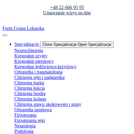
+48 22 666 95 95
Umawianie wizyt on-line
Form Grupa Lekarska
Specjalizacje
Close Specjalizacje
Open Specjalizacje
Neurochirurgia
Kręgosłup szyjny
Kręgosłup piersiowy
Kręgosłup lędźwiowo-krzyżowy
Ortopedia i traumatologia
Chirurgia ręki i nadgarstka
Chirurgia barku
Chirurgia łokcia
Chirurgia biodra
Chirurgia kolana
Chirurgia stawu skokowego i stopy
Ortopedia sportowa
Fizjoterapia
Fizjoterapia ręki
Neurologia
Podologia