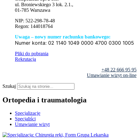
ul. Broniewskiego 3 lok. 2.1.,
01-785 Warszawa
NIP: 522-298-78-48
Regon: 144018764
Uwaga – nowy numer rachunku bankowego:
Numer konta:
02 1140 1049 0000 4700 0300 1005
Pliki do pobrania
Rekrutacja
+48 22 666 95 95
Umawianie wizyt on-line
Szukaj
Ortopedia i traumatologia
Specjalizacje
Specjaliści
Umawianie wizyt