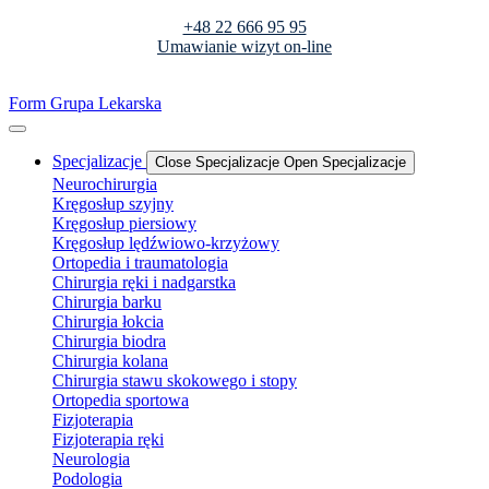
+48 22 666 95 95
Umawianie wizyt on-line
Form Grupa Lekarska
Specjalizacje
Close Specjalizacje
Open Specjalizacje
Neurochirurgia
Kręgosłup szyjny
Kręgosłup piersiowy
Kręgosłup lędźwiowo-krzyżowy
Ortopedia i traumatologia
Chirurgia ręki i nadgarstka
Chirurgia barku
Chirurgia łokcia
Chirurgia biodra
Chirurgia kolana
Chirurgia stawu skokowego i stopy
Ortopedia sportowa
Fizjoterapia
Fizjoterapia ręki
Neurologia
Podologia