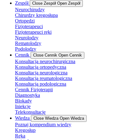
Zespół
Close Zespół
Open Zespół
Neurochirudzy
Chirurdzy kręgosłupa
Ortopedzi
Fizjoterapeuci
Fizjoterapeuci ręki
Neurolodzy
Rematolodzy
Podolodzy
Cennik
Close Cennik
Open Cennik
Konsultacja neurochirurgiczna
Konsultacja ortopedyczna
Konsultacja neurologiczna
Konsultacja reumatologiczna
Konsultacja podologiczna
Cennik Fizjoterapii
Diagnostyka
Blokady
Iniekcje
Telekonsultacje
Wiedza
Close Wiedza
Open Wiedza
Poznaj kompendium wiedzy
Kręgosłup
Ręka