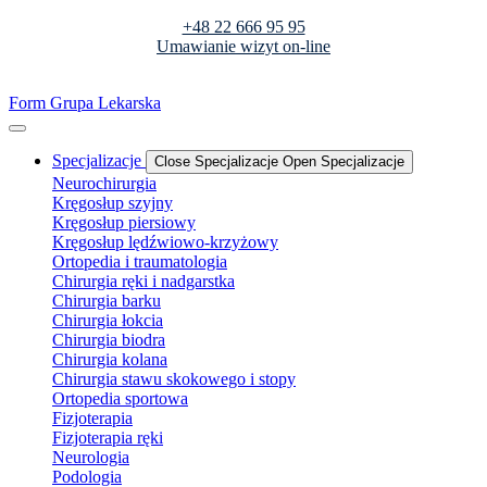
+48 22 666 95 95
Umawianie wizyt on-line
Form Grupa Lekarska
Specjalizacje
Close Specjalizacje
Open Specjalizacje
Neurochirurgia
Kręgosłup szyjny
Kręgosłup piersiowy
Kręgosłup lędźwiowo-krzyżowy
Ortopedia i traumatologia
Chirurgia ręki i nadgarstka
Chirurgia barku
Chirurgia łokcia
Chirurgia biodra
Chirurgia kolana
Chirurgia stawu skokowego i stopy
Ortopedia sportowa
Fizjoterapia
Fizjoterapia ręki
Neurologia
Podologia