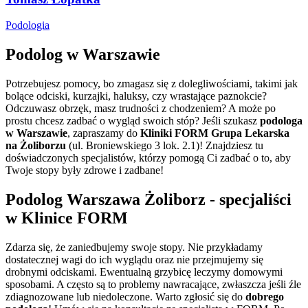
Podologia
Podolog w Warszawie
Potrzebujesz pomocy, bo zmagasz się z dolegliwościami, takimi jak
bolące odciski, kurzajki, haluksy, czy wrastające paznokcie?
Odczuwasz obrzęk, masz trudności z chodzeniem? A może po
prostu chcesz zadbać o wygląd swoich stóp? Jeśli szukasz
podologa
w Warszawie
, zapraszamy do
Kliniki FORM Grupa Lekarska
na Żoliborzu
(ul. Broniewskiego 3 lok. 2.1)! Znajdziesz tu
doświadczonych specjalistów, którzy pomogą Ci zadbać o to, aby
Twoje stopy były zdrowe i zadbane!
Podolog Warszawa Żoliborz - specjaliści
w Klinice FORM
Zdarza się, że zaniedbujemy swoje stopy. Nie przykładamy
dostatecznej wagi do ich wyglądu oraz nie przejmujemy się
drobnymi odciskami. Ewentualną grzybicę leczymy domowymi
sposobami. A często są to problemy nawracające, zwłaszcza jeśli źle
zdiagnozowane lub niedoleczone. Warto zgłosić się do
dobrego