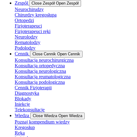
Zespół
Close Zespół
Open Zespół
Neurochirudzy
Chirurdzy kręgosłupa
Ortopedzi
Fizjoterapeuci
Fizjoterapeuci ręki
Neurolodzy
Rematolodzy
Podolodzy
Cennik
Close Cennik
Open Cennik
Konsultacja neurochirurgiczna
Konsultacja ortopedyczna
Konsultacja neurologiczna
Konsultacja reumatologiczna
Konsultacja podologiczna
Cennik Fizjoterapii
Diagnostyka
Blokady
Iniekcje
Telekonsultacje
Wiedza
Close Wiedza
Open Wiedza
Poznaj kompendium wiedzy
Kręgosłup
Ręka