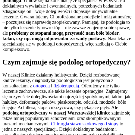
podologa
! Umów się na konsultację ze specjalistą w FORM. Po
dokładnym wywiadzie i ewentualnych, potrzebnych badaniach,
zdiagnozuje on Twoje dolegliwości i dopasuje indywidualne
leczenie. Gwarantujemy Ci profesjonalne podejście i miłą atmosferę
– poczujesz się naprawdę zaopiekowany. Pamiętaj, że podologia to
nie tylko leczenie typowo stóp – nie zawsze zdajemy sobie sprawę,
ale
problemy ze stopami mogą przynosić nam bóle bioder,
kolan, czy np. mogą odpowiadać za wady postawy
. Nasi lekarze
specjalizują się w podologii ortopedycznej, więc zadbają o Ciebie
kompleksowo.
Czym zajmuje się podolog ortopedyczny?
W naszej Klinice działamy holistycznie. Dzięki rozbudowanej
kadrze lekarzy, diagnostyka podologiczna jest połączona z
konsultacjami z
ortopedą
i
fizjoterapeutą
. Oferujemy nie tylko
leczenie zachowawcze, ale także leczenie operacyjne. Zajmujemy
się oczywiście dolegliwościami najczęściej spotykanymi, takimi jak
haluksy, deformacje palców, płaskostopie, odciski, modzele, bóle
ścięgna Achillesa, stopa cukrzycowa, czy pękające pięty. Ale
podolog ortopedyczny w naszej Warszawskiej klinice
zajmie się
także mniej popularnymi schorzeniami oraz skomplikowanymi
urazami mechanicznymi.
Chirurgia stawu skokowego i stopy
to
jedna z naszych specjalizacji. Dzięki dokładnym badaniom i
konsultacjom dostosujemy terapię oraz ewentualną rehabilitację.