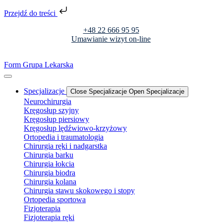
Przejdź do treści
+48 22 666 95 95
Umawianie wizyt on-line
Form Grupa Lekarska
Specjalizacje
Close Specjalizacje
Open Specjalizacje
Neurochirurgia
Kręgosłup szyjny
Kręgosłup piersiowy
Kręgosłup lędźwiowo-krzyżowy
Ortopedia i traumatologia
Chirurgia ręki i nadgarstka
Chirurgia barku
Chirurgia łokcia
Chirurgia biodra
Chirurgia kolana
Chirurgia stawu skokowego i stopy
Ortopedia sportowa
Fizjoterapia
Fizjoterapia ręki