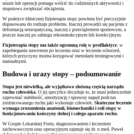
urazie lub operacji pomaga wrócić do codziennych aktywności i
stopniowo zwiększać obciążenia.
W praktyce klinicznej fizjoterapia stopy powinna być precyzyjnie
dopasowana do rodzaju problemu. Inaczej prowadzi się pacjenta z
deformacją neuropatyczną, inaczej z przeciążeniem sportowym, a
jeszcze inaczej po zabiegu rekonstrukcyjnym lub korekcyjnym.
Fizjoterapia stopy ma także ogromną rolę w profilaktyce
, w
zapobieganiu nawrotom po leczeniu oraz w leczeniu schorzeń,
których przyczyny można korygować metodami treningowymi i
manualnymi.
Budowa i urazy stopy – podsumowanie
Stopa jest niewielką, ale wyjątkowo złożoną częścią narządu
ruchu człowieka
. O jej specyfice decyduje to, że musi jednocześnie
zapewniać stabilność, amortyzację i sprawny napęd podczas
zrożnicowanego ruchu jaki wykonuje człowiek.
Skuteczne leczenie
wymaga zrozumienia anatomii, biomechaniki i roli stopy w
funkcjonowaniu kończyny dolnej i całego aparatu ruchu
.
W Grupie Lekarskiej Form, diagnozowaniem i leczeniem
zachowawczym oraz operacyjnym zajmuje się dr. n med. Paweł