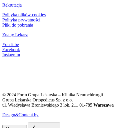
Rekrutacja
Polityka plików cookies
Polityka prywatności
Pliki do pobrania
Znany Lekarz
YouTube
Facebook
Instagram
KRS 0000393593
NIP 522-298-78-48
REGON 144018764
Kapitał zakładowy:
45 500,00 złotych
© 2024 Form Grupa Lekarska – Klinika Neurochirurgii
Grupa Lekarska Ortopedicus Sp. z o.o.
ul. Władysława Broniewskiego 3 lok. 2.1, 01-785
Warszawa
Design&Content by