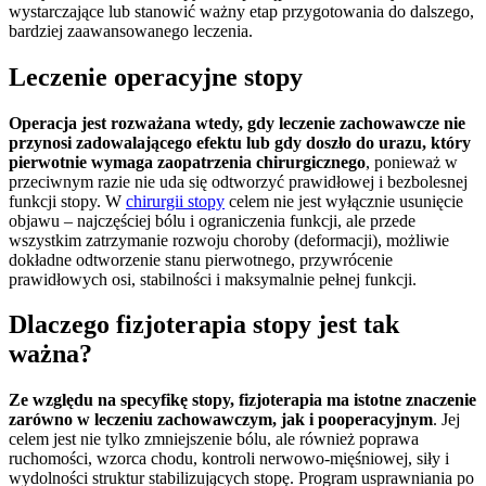
wystarczające lub stanowić ważny etap przygotowania do dalszego,
bardziej zaawansowanego leczenia.
Leczenie operacyjne stopy
Operacja jest rozważana wtedy, gdy leczenie zachowawcze nie
przynosi zadowalającego efektu lub gdy doszło do urazu, który
pierwotnie wymaga zaopatrzenia chirurgicznego
, ponieważ w
przeciwnym razie nie uda się odtworzyć prawidłowej i bezbolesnej
funkcji stopy. W
chirurgii stopy
celem nie jest wyłącznie usunięcie
objawu – najczęściej bólu i ograniczenia funkcji, ale przede
wszystkim zatrzymanie rozwoju choroby (deformacji), możliwie
dokładne odtworzenie stanu pierwotnego, przywrócenie
prawidłowych osi, stabilności i maksymalnie pełnej funkcji.
Dlaczego fizjoterapia stopy jest tak
ważna?
Ze względu na specyfikę stopy, fizjoterapia ma istotne znaczenie
zarówno w leczeniu zachowawczym, jak i pooperacyjnym
. Jej
celem jest nie tylko zmniejszenie bólu, ale również poprawa
ruchomości, wzorca chodu, kontroli nerwowo-mięśniowej, siły i
wydolności struktur stabilizujących stopę. Program usprawniania po