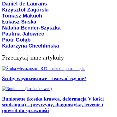
Daniel de Laurans
Krzysztof Zagórski
Tomasz Makuch
Łukasz Suska
Natalia Bender-Szyszka
Paulina Jałowiec
Piotr Gołąb
Katarzyna Chechlińska
Przeczytaj inne artykuły
Śruby więzozrostowe – usuwać czy nie?
Bunionette (kostka krawca, deformacja V kości
śródstopia) – przyczyny, diagnostyka, leczenie i
powrót do sprawności