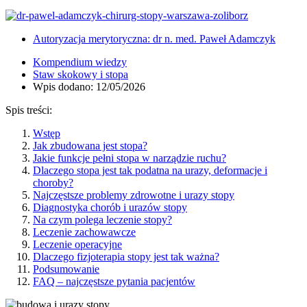
Autoryzacja merytoryczna: dr n. med. Paweł Adamczyk
Kompendium wiedzy
Staw skokowy i stopa
Wpis dodano: 12/05/2026
Spis treści:
Wstęp
Jak zbudowana jest stopa?
Jakie funkcje pełni stopa w narządzie ruchu?
Dlaczego stopa jest tak podatna na urazy, deformacje i
choroby?
Najczęstsze problemy zdrowotne i urazy stopy
Diagnostyka chorób i urazów stopy
Na czym polega leczenie stopy?
Leczenie zachowawcze
Leczenie operacyjne
Dlaczego fizjoterapia stopy jest tak ważna?
Podsumowanie
FAQ – najczęstsze pytania pacjentów