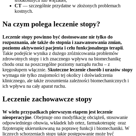
śródkostnych lub więzadeł;
CT
— szczególnie przydatne w złożonych problemach
kostnych.
Na czym polega leczenie stopy?
Leczenie stopy powinno być dostosowane nie tylko do
rozpoznania, ale także do stopnia i zaawansowania zmian,
poziomu aktywności pacjenta i celu funkcjonalnego terapii
.
Takie podejście wynika z dużego zróżnicowania problemów
zdrowotnych stopy i ich znacznego wpływu na biomechanikę
chodu oraz na poszczególne poziomy narządu ruchu – z
kręgosłupem włącznie.
Skuteczne leczenie chorób i urazów stopy
wymaga nie tylko znajomości tej okolicy i doświadczenia
klinicznego, ale także zrozumienia zależności biomechanicznych i
ich wpływu na cały aparat ruchu.
Leczenie zachowawcze stopy
W wielu przypadkach pierwszym etapem jest leczenie
nieoperacyjne
. Obejmuje ono modyfikację obciążeń, stosowanie
odpowiedniego obuwia, wkładek lub ortez, farmakoterapię oraz
fizjoterapię ukierunkowaną na poprawę funkcji i biomechaniki. W
licznych schorzeniach stopy takie postępowanie może być