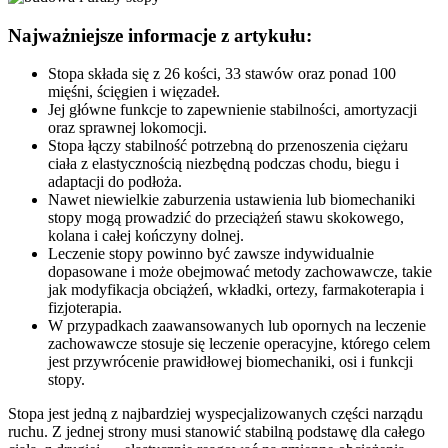
Najważniejsze informacje z artykułu:
Stopa składa się z 26 kości, 33 stawów oraz ponad 100
mięśni, ścięgien i więzadeł.
Jej główne funkcje to zapewnienie stabilności, amortyzacji
oraz sprawnej lokomocji.
Stopa łączy stabilność potrzebną do przenoszenia ciężaru
ciała z elastycznością niezbędną podczas chodu, biegu i
adaptacji do podłoża.
Nawet niewielkie zaburzenia ustawienia lub biomechaniki
stopy mogą prowadzić do przeciążeń stawu skokowego,
kolana i całej kończyny dolnej.
Leczenie stopy powinno być zawsze indywidualnie
dopasowane i może obejmować metody zachowawcze, takie
jak modyfikacja obciążeń, wkładki, ortezy, farmakoterapia i
fizjoterapia.
W przypadkach zaawansowanych lub opornych na leczenie
zachowawcze stosuje się leczenie operacyjne, którego celem
jest przywrócenie prawidłowej biomechaniki, osi i funkcji
stopy.
Stopa jest jedną z najbardziej wyspecjalizowanych części narządu
ruchu. Z jednej strony musi stanowić stabilną podstawę dla całego