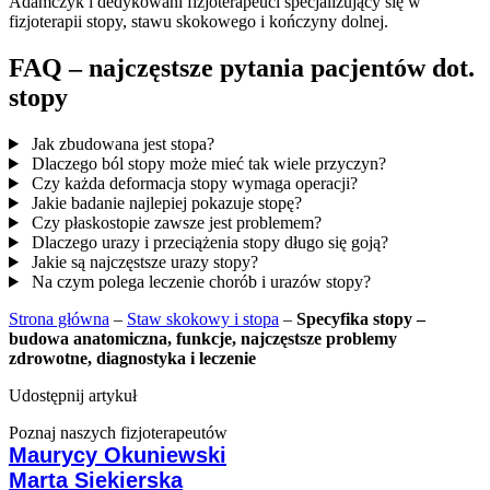
Adamczyk i dedykowani fizjoterapeuci specjalizujący się w
fizjoterapii stopy, stawu skokowego i kończyny dolnej.
FAQ – najczęstsze pytania pacjentów dot.
stopy
Jak zbudowana jest stopa?
Dlaczego ból stopy może mieć tak wiele przyczyn?
Czy każda deformacja stopy wymaga operacji?
Jakie badanie najlepiej pokazuje stopę?
Czy płaskostopie zawsze jest problemem?
Dlaczego urazy i przeciążenia stopy długo się goją?
Jakie są najczęstsze urazy stopy?
Na czym polega leczenie chorób i urazów stopy?
Strona główna
–
Staw skokowy i stopa
–
Specyfika stopy –
budowa anatomiczna, funkcje, najczęstsze problemy
zdrowotne, diagnostyka i leczenie
Udostępnij artykuł
Poznaj naszych fizjoterapeutów
Maurycy Okuniewski
Marta Siekierska