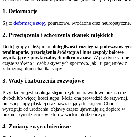
1. Deformacje
Są to
deformacje stopy
pourazowe, wrodzone oraz neuropatyczne
.
2. Przeciążenia i schorzenia tkanek miękkich
Do tej grupy należą m.in.
dolegliwości rozcięgna podeszwowego,
tendinopatie, przeciążenia śródstopia i inne zespoły bólowe
wynikające z powtarzalnych mikrourazów
. W praktyce są one
częste zarówno u osób aktywnych sportowo, jak i u pacjentów z
zaburzoną biomechaniką stopy.
3. Wady i zaburzenia rozwojowe
Przykładem jest
koalicja stępu
, czyli nieprawidłowe połączenie
dwóch lub więcej kości stępu. Może ona prowadzić do sztywnej,
bolesnej stopy płaskiej oraz nawracających skręceń. Choć
występuje od urodzenia, objawy często ujawniają się dopiero w
późniejszym dzieciństwie lub w wieku młodzieńczym.
4. Zmiany zwyrodnieniowe