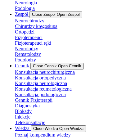
Neurologia
Podologia
Zespół
Close Zespół
Open Zespół
Neurochirudzy
Chirurdzy kręgosłupa
Ortopedzi
Fizjoterapeuci
Fizjoterapeuci ręki
Neurolodzy
Rematolodzy
Podolodzy
Cennik
Close Cennik
Open Cennik
Konsultacja neurochirurgiczna
Konsultacja ortopedyczna
Konsultacja neurologiczna
Konsultacja reumatologiczna
Konsultacja podologiczna
Cennik Fizjoterapii
Diagnostyka
Blokady
Iniekcje
Telekonsultacje
Wiedza
Close Wiedza
Open Wiedza
Poznaj kompendium wiedzy