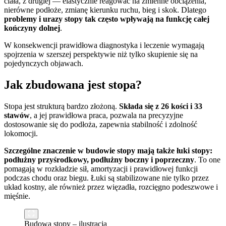
ciała, z drugiej — elastycznie reagować na zmienne obciążenia,
nierówne podłoże, zmianę kierunku ruchu, bieg i skok. Dlatego
problemy i urazy stopy tak często wpływają na funkcję całej
kończyny dolnej
.
W konsekwencji prawidłowa diagnostyka i leczenie wymagają
spojrzenia w szerszej perspektywie niż tylko skupienie się na
pojedynczych objawach.
Jak zbudowana jest stopa?
Stopa jest strukturą bardzo złożoną.
Składa się z 26 kości i 33
stawów
, a jej prawidłowa praca, pozwala na precyzyjne
dostosowanie się do podłoża, zapewnia stabilność i zdolność
lokomocji.
Szczególne znaczenie w budowie stopy mają także łuki stopy:
podłużny przyśrodkowy, podłużny boczny i poprzeczny
. To one
pomagają w rozkładzie sił, amortyzacji i prawidłowej funkcji
podczas chodu oraz biegu. Łuki są stabilizowane nie tylko przez
układ kostny, ale również przez więzadła, rozcięgno podeszwowe i
mięśnie.
Budowa stopy – ilustracja