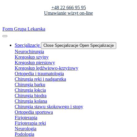
+48 22 666 95 95
Umawianie wizyt on-line
Form Grupa Lekarska
Specjalizacje
Close Specjalizacje
Open Specjalizacje
Neurochirurgia
Kręgosłup szyjny
Kręgosłup piersiowy
Kręgosłup lędźwiowo-krzyżowy
Ortopedia i traumatologia
Chirurgia ręki i nadgarstka
Chirurgia barku
Chirurgia łokcia
Chirurgia biodra
Chirurgia kolana
Chirurgia stawu skokowego i stopy
Ortopedia sportowa
Fizjoterapia
Fizjoterapia ręki
Neurologia
Podologia