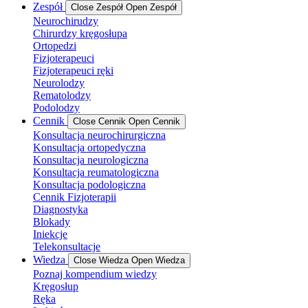
Zespół
Close Zespół
Open Zespół
Neurochirudzy
Chirurdzy kręgosłupa
Ortopedzi
Fizjoterapeuci
Fizjoterapeuci ręki
Neurolodzy
Rematolodzy
Podolodzy
Cennik
Close Cennik
Open Cennik
Konsultacja neurochirurgiczna
Konsultacja ortopedyczna
Konsultacja neurologiczna
Konsultacja reumatologiczna
Konsultacja podologiczna
Cennik Fizjoterapii
Diagnostyka
Blokady
Iniekcje
Telekonsultacje
Wiedza
Close Wiedza
Open Wiedza
Poznaj kompendium wiedzy
Kręgosłup
Ręka