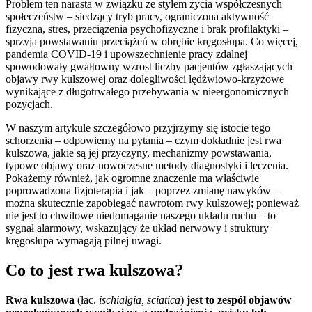
Problem ten narasta w związku ze stylem życia współczesnych
społeczeństw – siedzący tryb pracy, ograniczona aktywność
fizyczna, stres, przeciążenia psychofizyczne i brak profilaktyki –
sprzyja powstawaniu przeciążeń w obrębie kręgosłupa. Co więcej,
pandemia COVID-19 i upowszechnienie pracy zdalnej
spowodowały gwałtowny wzrost liczby pacjentów zgłaszających
objawy rwy kulszowej oraz dolegliwości lędźwiowo-krzyżowe
wynikające z długotrwałego przebywania w nieergonomicznych
pozycjach.
W naszym artykule szczegółowo przyjrzymy się istocie tego
schorzenia – odpowiemy na pytania – czym dokładnie jest rwa
kulszowa, jakie są jej przyczyny, mechanizmy powstawania,
typowe objawy oraz nowoczesne metody diagnostyki i leczenia.
Pokażemy również, jak ogromne znaczenie ma właściwie
poprowadzona fizjoterapia i jak – poprzez zmianę nawyków –
można skutecznie zapobiegać nawrotom rwy kulszowej; ponieważ
nie jest to chwilowe niedomaganie naszego układu ruchu – to
sygnał alarmowy, wskazujący że układ nerwowy i struktury
kręgosłupa wymagają pilnej uwagi.
Co to jest rwa kulszowa?
Rwa kulszowa
(łac.
ischialgia, sciatica
)
jest to zespół objawów