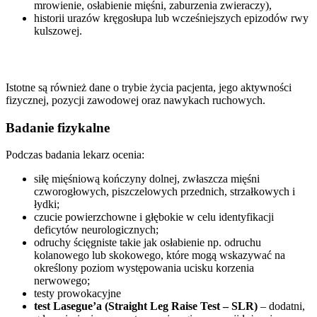
mrowienie, osłabienie mięśni, zaburzenia zwieraczy),
historii urazów kręgosłupa lub wcześniejszych epizodów rwy
kulszowej.
Istotne są również dane o trybie życia pacjenta, jego aktywności
fizycznej, pozycji zawodowej oraz nawykach ruchowych.
Badanie fizykalne
Podczas badania lekarz ocenia:
siłę mięśniową kończyny dolnej, zwłaszcza mięśni
czworogłowych, piszczelowych przednich, strzałkowych i
łydki;
czucie powierzchowne i głębokie w celu identyfikacji
deficytów neurologicznych;
odruchy ścięgniste takie jak osłabienie np. odruchu
kolanowego lub skokowego, które mogą wskazywać na
określony poziom występowania ucisku korzenia
nerwowego;
testy prowokacyjne
test Lasegue’a (Straight Leg Raise Test – SLR)
– dodatni,