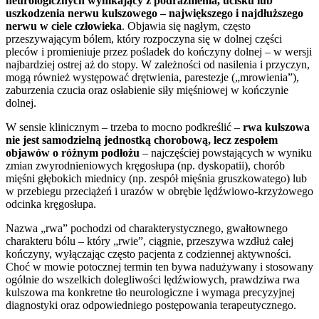
neurologicznych wynikający z podrażnienia, ucisku lub
uszkodzenia nerwu kulszowego – największego i najdłuższego
nerwu w ciele człowieka
. Objawia się nagłym, często
przeszywającym bólem, który rozpoczyna się w dolnej części
pleców i promieniuje przez pośladek do kończyny dolnej – w wersji
najbardziej ostrej aż do stopy. W zależności od nasilenia i przyczyn,
mogą również występować drętwienia, parestezje („mrowienia”),
zaburzenia czucia oraz osłabienie siły mięśniowej w kończynie
dolnej.
W sensie klinicznym – trzeba to mocno podkreślić –
rwa kulszowa
nie jest samodzielną jednostką chorobową, lecz zespołem
objawów o różnym podłożu
– najczęściej powstających w wyniku
zmian zwyrodnieniowych kręgosłupa (np. dyskopatii), chorób
mięśni głębokich miednicy (np. zespół mięśnia gruszkowatego) lub
w przebiegu przeciążeń i urazów w obrębie lędźwiowo-krzyżowego
odcinka kręgosłupa.
Nazwa „rwa” pochodzi od charakterystycznego, gwałtownego
charakteru bólu – który „rwie”, ciągnie, przeszywa wzdłuż całej
kończyny, wyłączając często pacjenta z codziennej aktywności.
Choć w mowie potocznej termin ten bywa nadużywany i stosowany
ogólnie do wszelkich dolegliwości lędźwiowych, prawdziwa rwa
kulszowa ma konkretne tło neurologiczne i wymaga precyzyjnej
diagnostyki oraz odpowiedniego postępowania terapeutycznego.