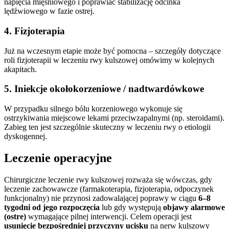
napięcia mięśniowego i poprawiać stabilizację odcinka
lędźwiowego w fazie ostrej.
4. Fizjoterapia
Już na wczesnym etapie może być pomocna – szczegóły dotyczące
roli fizjoterapii w leczeniu rwy kulszowej omówimy w kolejnych
akapitach.
5. Iniekcje okołokorzeniowe / nadtwardówkowe
W przypadku silnego bólu korzeniowego wykonuje się
ostrzykiwania miejscowe lekami przeciwzapalnymi (np. steroidami).
Zabieg ten jest szczególnie skuteczny w leczeniu rwy o etiologii
dyskogennej.
Leczenie operacyjne
Chirurgiczne leczenie rwy kulszowej rozważa się wówczas, gdy
leczenie zachowawcze (farmakoterapia, fizjoterapia, odpoczynek
funkcjonalny) nie przynosi zadowalającej poprawy w ciągu
6–8
tygodni od jego rozpoczęcia
lub gdy występują
objawy alarmowe
(ostre)
wymagające pilnej interwencji. Celem operacji jest
usunięcie bezpośredniej przyczyny ucisku
na nerw kulszowy