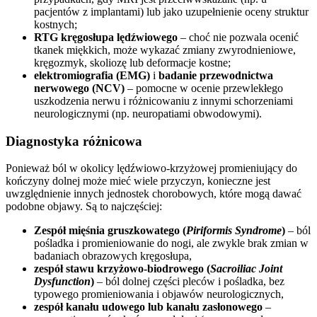
pacjentów z implantami) lub jako uzupełnienie oceny struktur
kostnych;
RTG kręgosłupa lędźwiowego
– choć nie pozwala ocenić
tkanek miękkich, może wykazać zmiany zwyrodnieniowe,
kręgozmyk, skoliozę lub deformacje kostne;
elektromiografia (EMG)
i
badanie przewodnictwa
nerwowego (NCV)
– pomocne w ocenie przewlekłego
uszkodzenia nerwu i różnicowaniu z innymi schorzeniami
neurologicznymi (np. neuropatiami obwodowymi).
Diagnostyka różnicowa
Ponieważ ból w okolicy lędźwiowo-krzyżowej promieniujący do
kończyny dolnej może mieć wiele przyczyn, konieczne jest
uwzględnienie innych jednostek chorobowych, które mogą dawać
podobne objawy. Są to najczęściej:
Zespół mięśnia gruszkowatego (
Piriformis Syndrome
)
– ból
pośladka i promieniowanie do nogi, ale zwykle brak zmian w
badaniach obrazowych kręgosłupa,
zespół stawu krzyżowo-biodrowego (
Sacroiliac Joint
Dysfunction
)
– ból dolnej części pleców i pośladka, bez
typowego promieniowania i objawów neurologicznych,
zespół kanału udowego lub kanału zasłonowego
–