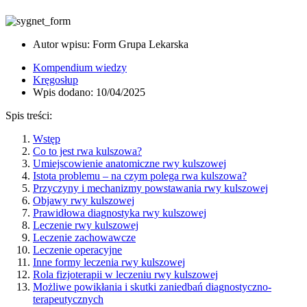
Autor wpisu: Form Grupa Lekarska
Kompendium wiedzy
Kręgosłup
Wpis dodano: 10/04/2025
Spis treści:
Wstęp
Co to jest rwa kulszowa?
Umiejscowienie anatomiczne rwy kulszowej
Istota problemu – na czym polega rwa kulszowa?
Przyczyny i mechanizmy powstawania rwy kulszowej
Objawy rwy kulszowej
Prawidłowa diagnostyka rwy kulszowej
Leczenie rwy kulszowej
Leczenie zachowawcze
Leczenie operacyjne
Inne formy leczenia rwy kulszowej
Rola fizjoterapii w leczeniu rwy kulszowej
Możliwe powikłania i skutki zaniedbań diagnostyczno-
terapeutycznych