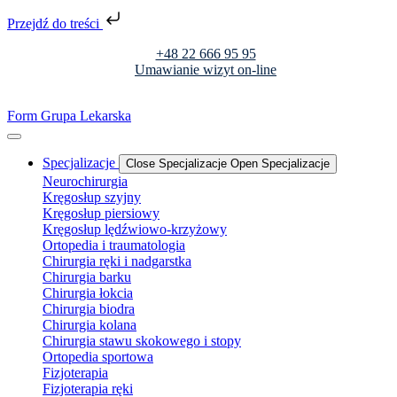
Przejdź do treści
+48 22 666 95 95
Umawianie wizyt on-line
Form Grupa Lekarska
Specjalizacje
Close Specjalizacje
Open Specjalizacje
Neurochirurgia
Kręgosłup szyjny
Kręgosłup piersiowy
Kręgosłup lędźwiowo-krzyżowy
Ortopedia i traumatologia
Chirurgia ręki i nadgarstka
Chirurgia barku
Chirurgia łokcia
Chirurgia biodra
Chirurgia kolana
Chirurgia stawu skokowego i stopy
Ortopedia sportowa
Fizjoterapia
Fizjoterapia ręki