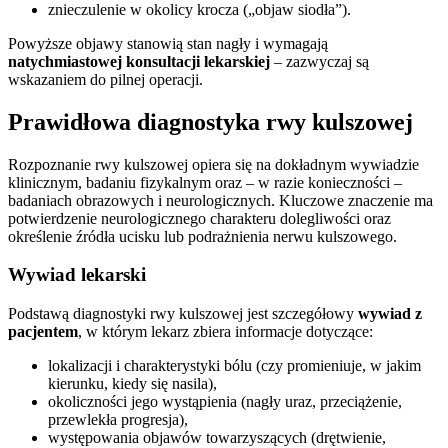
znieczulenie w okolicy krocza („objaw siodła”).
Powyższe objawy stanowią stan nagły i wymagają
natychmiastowej konsultacji lekarskiej
– zazwyczaj są
wskazaniem do pilnej operacji.
Prawidłowa diagnostyka rwy kulszowej
Rozpoznanie rwy kulszowej opiera się na dokładnym wywiadzie
klinicznym, badaniu fizykalnym oraz – w razie konieczności –
badaniach obrazowych i neurologicznych. Kluczowe znaczenie ma
potwierdzenie neurologicznego charakteru dolegliwości oraz
określenie źródła ucisku lub podrażnienia nerwu kulszowego.
Wywiad lekarski
Podstawą diagnostyki rwy kulszowej jest szczegółowy
wywiad z
pacjentem
, w którym lekarz zbiera informacje dotyczące:
lokalizacji i charakterystyki bólu (czy promieniuje, w jakim
kierunku, kiedy się nasila),
okoliczności jego wystąpienia (nagły uraz, przeciążenie,
przewlekła progresja),
występowania objawów towarzyszących (drętwienie,