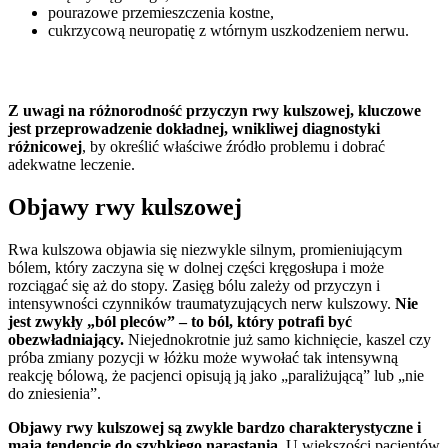
pourazowe przemieszczenia kostne,
cukrzycową neuropatię z wtórnym uszkodzeniem nerwu.
Z uwagi na różnorodność przyczyn rwy kulszowej, kluczowe
jest przeprowadzenie dokładnej, wnikliwej diagnostyki
różnicowej
, by określić właściwe źródło problemu i dobrać
adekwatne leczenie.
Objawy rwy kulszowej
Rwa kulszowa objawia się niezwykle silnym, promieniującym
bólem, który zaczyna się w dolnej części kręgosłupa i może
rozciągać się aż do stopy. Zasięg bólu zależy od przyczyn i
intensywności czynników traumatyzujących nerw kulszowy.
Nie
jest zwykły „ból pleców” – to ból, który potrafi być
obezwładniający.
Niejednokrotnie już samo kichnięcie, kaszel czy
próba zmiany pozycji w łóżku może wywołać tak intensywną
reakcję bólową, że pacjenci opisują ją jako „paraliżującą” lub „nie
do zniesienia”.
Objawy rwy kulszowej są zwykle bardzo charakterystyczne i
mają tendencję do szybkiego narastania.
U większości pacjentów