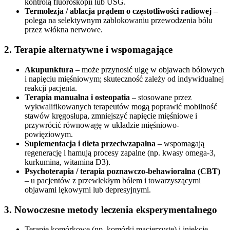
kontrolą fluoroskopii lub USG.
Termolezja / ablacja prądem o częstotliwości radiowej
–
polega na selektywnym zablokowaniu przewodzenia bólu
przez włókna nerwowe.
2. Terapie alternatywne i wspomagające
Akupunktura
– może przynosić ulgę w objawach bólowych
i napięciu mięśniowym; skuteczność zależy od indywidualnej
reakcji pacjenta.
Terapia manualna i osteopatia
– stosowane przez
wykwalifikowanych terapeutów mogą poprawić mobilność
stawów kręgosłupa, zmniejszyć napięcie mięśniowe i
przywrócić równowagę w układzie mięśniowo-
powięziowym.
Suplementacja i dieta przeciwzapalna
– wspomagają
regenerację i hamują procesy zapalne (np. kwasy omega-3,
kurkumina, witamina D3).
Psychoterapia / terapia poznawczo-behawioralna (CBT)
– u pacjentów z przewlekłym bólem i towarzyszącymi
objawami lękowymi lub depresyjnymi.
3. Nowoczesne metody leczenia eksperymentalnego
Terapie komórkowe (np. komórki macierzyste) i iniekcje