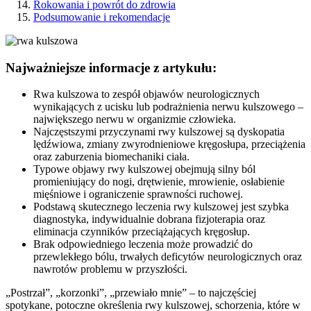
Rokowania i powrót do zdrowia
Podsumowanie i rekomendacje
Najważniejsze informacje z artykułu:
Rwa kulszowa to zespół objawów neurologicznych
wynikających z ucisku lub podrażnienia nerwu kulszowego –
największego nerwu w organizmie człowieka.
Najczęstszymi przyczynami rwy kulszowej są dyskopatia
lędźwiowa, zmiany zwyrodnieniowe kręgosłupa, przeciążenia
oraz zaburzenia biomechaniki ciała.
Typowe objawy rwy kulszowej obejmują silny ból
promieniujący do nogi, drętwienie, mrowienie, osłabienie
mięśniowe i ograniczenie sprawności ruchowej.
Podstawą skutecznego leczenia rwy kulszowej jest szybka
diagnostyka, indywidualnie dobrana fizjoterapia oraz
eliminacja czynników przeciążających kręgosłup.
Brak odpowiedniego leczenia może prowadzić do
przewlekłego bólu, trwałych deficytów neurologicznych oraz
nawrotów problemu w przyszłości.
„Postrzał”, „korzonki”, „przewiało mnie” – to najczęściej
spotykane, potoczne określenia rwy kulszowej, schorzenia, które w