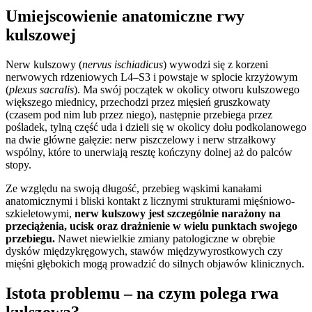
Umiejscowienie anatomiczne rwy
kulszowej
Nerw kulszowy (
nervus ischiadicus
) wywodzi się z korzeni
nerwowych rdzeniowych L4–S3 i powstaje w splocie krzyżowym
(
plexus sacralis
). Ma swój początek w okolicy otworu kulszowego
większego miednicy, przechodzi przez mięsień gruszkowaty
(czasem pod nim lub przez niego), następnie przebiega przez
pośladek, tylną część uda i dzieli się w okolicy dołu podkolanowego
na dwie główne gałęzie: nerw piszczelowy i nerw strzałkowy
wspólny, które to unerwiają resztę kończyny dolnej aż do palców
stopy.
Ze względu na swoją długość, przebieg wąskimi kanałami
anatomicznymi i bliski kontakt z licznymi strukturami mięśniowo-
szkieletowymi,
nerw kulszowy jest szczególnie narażony na
przeciążenia, ucisk oraz drażnienie w wielu punktach swojego
przebiegu.
Nawet niewielkie zmiany patologiczne w obrębie
dysków międzykręgowych, stawów międzywyrostkowych czy
mięśni głębokich mogą prowadzić do silnych objawów klinicznych.
Istota problemu – na czym polega rwa
kulszowa?