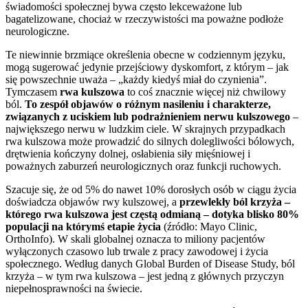
świadomości społecznej bywa często lekceważone lub
bagatelizowane, chociaż w rzeczywistości ma poważne podłoże
neurologiczne.
Te niewinnie brzmiące określenia obecne w codziennym języku,
mogą sugerować jedynie przejściowy dyskomfort, z którym – jak
się powszechnie uważa – „każdy kiedyś miał do czynienia”.
Tymczasem
rwa kulszowa
to coś znacznie więcej niż chwilowy
ból.
To zespół objawów o różnym nasileniu i charakterze,
związanych z uciskiem lub podrażnieniem nerwu kulszowego
–
największego nerwu w ludzkim ciele. W skrajnych przypadkach
rwa kulszowa może prowadzić do silnych dolegliwości bólowych,
drętwienia kończyny dolnej, osłabienia siły mięśniowej i
poważnych zaburzeń neurologicznych oraz funkcji ruchowych.
Szacuje się, że od 5% do nawet 10% dorosłych osób w ciągu życia
doświadcza objawów rwy kulszowej, a
przewlekły ból krzyża –
którego rwa kulszowa jest częstą odmianą – dotyka blisko 80%
populacji na którymś etapie życia
(źródło: Mayo Clinic,
OrthoInfo). W skali globalnej oznacza to miliony pacjentów
wyłączonych czasowo lub trwale z pracy zawodowej i życia
społecznego. Według danych Global Burden of Disease Study, ból
krzyża – w tym rwa kulszowa – jest jedną z głównych przyczyn
niepełnosprawności na świecie.