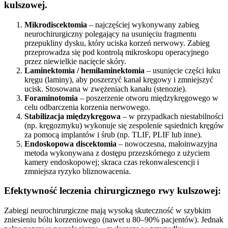
kulszowej.
Mikrodiscektomia
– najczęściej wykonywany zabieg
neurochirurgiczny polegający na usunięciu fragmentu
przepukliny dysku, który uciska korzeń nerwowy. Zabieg
przeprowadza się pod kontrolą mikroskopu operacyjnego
przez niewielkie nacięcie skóry.
Laminektomia / hemilaminektomia
– usunięcie części łuku
kręgu (laminy), aby poszerzyć kanał kręgowy i zmniejszyć
ucisk. Stosowana w zwężeniach kanału (stenozie).
Foraminotomia
– poszerzenie otworu międzykręgowego w
celu odbarczenia korzenia nerwowego.
Stabilizacja międzykręgowa
– w przypadkach niestabilności
(np. kręgozmyku) wykonuje się zespolenie sąsiednich kręgów
za pomocą implantów i śrub (np. TLIF, PLIF lub inne).
Endoskopowa discektomia
– nowoczesna, małoinwazyjna
metoda wykonywana z dostępu przezskórnego z użyciem
kamery endoskopowej; skraca czas rekonwalescencji i
zmniejsza ryzyko bliznowacenia.
Efektywność leczenia chirurgicznego rwy kulszowej:
Zabiegi neurochirurgiczne mają wysoką skuteczność w szybkim
zniesieniu bólu korzeniowego (nawet u 80–90% pacjentów). Jednak