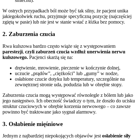
śmiechu).
W ostrych przypadkach ból może być tak silny, że pacjent unika
jakiegokolwiek ruchu, przyjmuje specyficzną pozycję (najczęściej
zgiętą w pasie) lub nie jest w stanie wstać z łóżka bez pomocy.
2. Zaburzenia czucia
Rwa kulszowa bardzo często wiąże się z występowaniem
parestezji
,
czyli zaburzeń czucia wzdłuż unerwienia nerwu
kulszowego.
Pacjenci skarżą się na:
drętwienie, mrowienie, pieczenie w kończynie dolnej,
uczucie „prądów”, „ciężkości” lub „gumy” w nodze,
osłabione czucie dotyku lub temperatury, szczególnie na
zewnętrznej stronie uda, podudzia lub w obrębie stopy.
Zaburzenia czucia mogą występować równolegle z bólem lub jako
jego następstwo. Ich obecność świadczy o tym, że doszło do ucisku
struktur czuciowych w obrębie korzenia nerwowego – co zawsze
powinno być traktowane jako sygnał alarmowy.
3. Osłabienie mięśniowe
Jednym z najbardziej niepokojących objawów jest
osłabienie siły