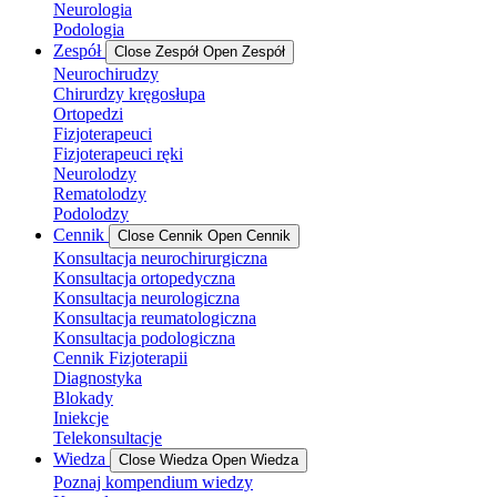
Neurologia
Podologia
Zespół
Close Zespół
Open Zespół
Neurochirudzy
Chirurdzy kręgosłupa
Ortopedzi
Fizjoterapeuci
Fizjoterapeuci ręki
Neurolodzy
Rematolodzy
Podolodzy
Cennik
Close Cennik
Open Cennik
Konsultacja neurochirurgiczna
Konsultacja ortopedyczna
Konsultacja neurologiczna
Konsultacja reumatologiczna
Konsultacja podologiczna
Cennik Fizjoterapii
Diagnostyka
Blokady
Iniekcje
Telekonsultacje
Wiedza
Close Wiedza
Open Wiedza
Poznaj kompendium wiedzy