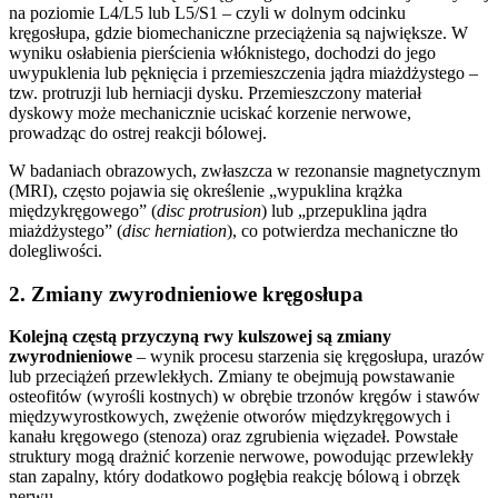
na poziomie L4/L5 lub L5/S1 – czyli w dolnym odcinku
kręgosłupa, gdzie biomechaniczne przeciążenia są największe. W
wyniku osłabienia pierścienia włóknistego, dochodzi do jego
uwypuklenia lub pęknięcia i przemieszczenia jądra miażdżystego –
tzw. protruzji lub herniacji dysku. Przemieszczony materiał
dyskowy może mechanicznie uciskać korzenie nerwowe,
prowadząc do ostrej reakcji bólowej.
W badaniach obrazowych, zwłaszcza w rezonansie magnetycznym
(MRI), często pojawia się określenie „wypuklina krążka
międzykręgowego” (
disc protrusion
) lub „przepuklina jądra
miażdżystego” (
disc herniation
), co potwierdza mechaniczne tło
dolegliwości.
2. Zmiany zwyrodnieniowe kręgosłupa
Kolejną częstą przyczyną rwy kulszowej są zmiany
zwyrodnieniowe
– wynik procesu starzenia się kręgosłupa, urazów
lub przeciążeń przewlekłych. Zmiany te obejmują powstawanie
osteofitów (wyrośli kostnych) w obrębie trzonów kręgów i stawów
międzywyrostkowych, zwężenie otworów międzykręgowych i
kanału kręgowego (stenoza) oraz zgrubienia więzadeł. Powstałe
struktury mogą drażnić korzenie nerwowe, powodując przewlekły
stan zapalny, który dodatkowo pogłębia reakcję bólową i obrzęk
nerwu.