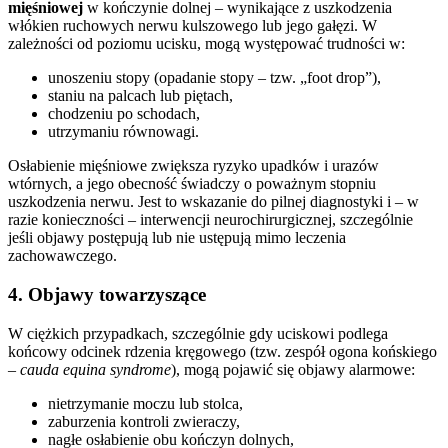
mięśniowej
w kończynie dolnej – wynikające z uszkodzenia
włókien ruchowych nerwu kulszowego lub jego gałęzi. W
zależności od poziomu ucisku, mogą występować trudności w:
unoszeniu stopy (opadanie stopy – tzw. „foot drop”),
staniu na palcach lub piętach,
chodzeniu po schodach,
utrzymaniu równowagi.
Osłabienie mięśniowe zwiększa ryzyko upadków i urazów
wtórnych, a jego obecność świadczy o poważnym stopniu
uszkodzenia nerwu. Jest to wskazanie do pilnej diagnostyki i – w
razie konieczności – interwencji neurochirurgicznej, szczególnie
jeśli objawy postępują lub nie ustępują mimo leczenia
zachowawczego.
4. Objawy towarzyszące
W ciężkich przypadkach, szczególnie gdy uciskowi podlega
końcowy odcinek rdzenia kręgowego (tzw. zespół ogona końskiego
–
cauda equina syndrome
), mogą pojawić się objawy alarmowe:
nietrzymanie moczu lub stolca,
zaburzenia kontroli zwieraczy,
nagłe osłabienie obu kończyn dolnych,