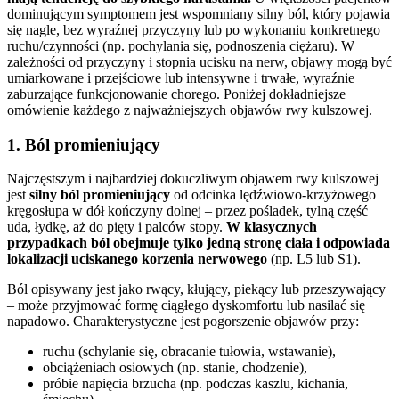
dominującym symptomem jest wspomniany silny ból, który pojawia
się nagle, bez wyraźnej przyczyny lub po wykonaniu konkretnego
ruchu/czynności (np. pochylania się, podnoszenia ciężaru). W
zależności od przyczyny i stopnia ucisku na nerw, objawy mogą być
umiarkowane i przejściowe lub intensywne i trwałe, wyraźnie
zaburzające funkcjonowanie chorego. Poniżej dokładniejsze
omówienie każdego z najważniejszych objawów rwy kulszowej.
1. Ból promieniujący
Najczęstszym i najbardziej dokuczliwym objawem rwy kulszowej
jest
silny ból promieniujący
od odcinka lędźwiowo-krzyżowego
kręgosłupa w dół kończyny dolnej – przez pośladek, tylną część
uda, łydkę, aż do pięty i palców stopy.
W klasycznych
przypadkach ból obejmuje tylko jedną stronę ciała i odpowiada
lokalizacji uciskanego korzenia nerwowego
(np. L5 lub S1).
Ból opisywany jest jako rwący, kłujący, piekący lub przeszywający
– może przyjmować formę ciągłego dyskomfortu lub nasilać się
napadowo. Charakterystyczne jest pogorszenie objawów przy:
ruchu (schylanie się, obracanie tułowia, wstawanie),
obciążeniach osiowych (np. stanie, chodzenie),
próbie napięcia brzucha (np. podczas kaszlu, kichania,