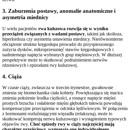
3. Zaburzenia postawy, anomalie anatomiczne i
asymetria miednicy
U wielu pacjentów
rwa kulszowa rozwija się w wyniku
przeciążeń związanych z wadami postawy
, takimi jak skolioza,
hiperlordoza czy asymetria ustawienia miednicy. Nierównomierne
obciążenie struktur kręgosłupa prowadzi do przyspieszonego
zużycia dysków, mikroprzesunięć stawów kręgosłupowych i
nadmiernego napięcia wybranych grup mięśniowych. W dłuższej
perspektywie może to skutkować podrażnieniem nerwów
rdzeniowych i epizodami rwy kulszowej.
4. Ciąża
W czasie ciąży, zwłaszcza w trzecim trymestrze, gwałtownie
zmienia się biomechanika ciała kobiety. Powiększająca się macica
zmienia położenie środka ciężkości, a rosnące napięcie mięśni
prostych brzucha i osłabienie mięśni głębokich tułowia powodują
kompensacyjne przeciążenia w odcinku lędźwiowym. W połączeniu
z hormonami rozluźniającymi więzadła (relaksyną), może to
skutkować kompresją nerwu kulszowego i wystąpieniem typowych
objawów rwy.
Choć epizody rwy w ciąży najczęściej mają
charakter przejściowy, wymagają one indywidualnego