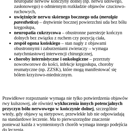
neuropatie nerwów kończyny dolnej (np. nerwu udowego,
zasłonowego) o odmiennym rozkładzie objawów czuciowo-
ruchowych,
uwięźnięcie nerwu skórnego bocznego uda (
meralgia
paresthetica
)
– drętwienie bocznej powierzchni uda bez bólu
kręgosłupa,
neuropatia cukrzycowa
– obustronne parestezje kończyn
dolnych bez związku z ruchem czy pozycją ciała,
zespół ogona końskiego
– stan nagły z objawami
obustronnymi i zaburzeniami zwieraczy – wymaga
natychmiastowej interwencji chirurgicznej,
choroby internistyczne i onkologiczne
– przerzuty
nowotworowe do kości, infekcje kręgosłupa, choroby
reumatyczne (np. ZZSK), które mogą manifestować się
bólem krzyżowo-miednicznym.
Prawidłowe rozpoznanie wymaga nie tylko potwierdzenia objawów
rwy kulszowej, ale również
wykluczenia innych potencjalnych
przyczyn bólu nerwowego w kończynie dolnej
, szczególnie
wtedy, gdy objawy są nietypowe, przewlekłe lub nie odpowiadają
na standardowe leczenie. Ma to pierwszorzędne znaczenie
ponieważ każda z wymienionych chorób wymaga innego podejścia
do leczenia.