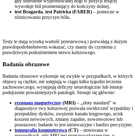
gdy uniesienie wyprostowanej nogi w pozycji leżącej
wywołuje ból promieniujący do kończyny dolnej,
test Bragarda
,
test Patricka (FABER)
– pomocne w
różnicowaniu przyczyn bólu.
Testy te mają wysoką wartość przesiewową i pozwalają z dużym
prawdopodobieństwem wskazać, czy mamy do czynienia z
prawdziwym podrażnieniem nerwu kulszowego.
Badania obrazowe
Badania obrazowe wykonuje się zwykle w przypadkach, w których
objawy są ciężkie, nie ustępują w ciągu kilku tygodni leczenia
zachowawczego, występują deficyty neurologiczne lub istnieje
podejrzenie poważniejszych patologii. Stosuje się głównie:
rezonans magnetyczny
(MRI)
– „złoty standard” w
diagnostyce rwy kulszowej; pozwala uwidocznić wypukliny i
przepukliny dysków, zwężenie kanału kręgowego, ucisk
korzeni nerwowych, zmiany zapalne, nowotworowe lub
pourazowe; badanie to jest nieinwazyjne i bardzo precyzyjne;
tomografia komputerowa
(CT)
– stosowana w
przypadkach, gdy MRI jest przeciwwskazane (np. u