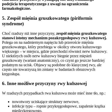
podejścia terapeutycznego z uwagi na ograniczenia
farmakologiczne.
5. Zespół mięśnia gruszkowatego (piriformis
syndrome)
Choć rzadszy niż inne przyczyny,
zespół mięśnia gruszkowatego
stanowi istotny mechanizm pozakręgosłupowy rwy kulszowej.
Polega on na nadmiernym napięciu lub przeroście mięśnia
gruszkowatego, który przebiega w okolicy otworu kulszowego
większego – w miejscu, gdzie przechodzi również nerw kulszowy.
U niektórych osób nerw kulszowy biegnie przez mięsień
gruszkowaty (wariant anatomiczny), co czyni go jeszcze bardziej
podatnym na ucisk. Objawy są podobne do klasycznej rwy, ale
często nie towarzyszą im zmiany w badaniach obrazowych
kręgosłupa.
6. Inne możliwe przyczyny rwy kulszowej
W rzadszych przypadkach rwa kulszowa może mieć inne tło, np.:
nowotwory uciskające struktury nerwowe,
infekcje typu – ropnie przykręgosłupowe, zapalenie krążka
międzykręgowego,