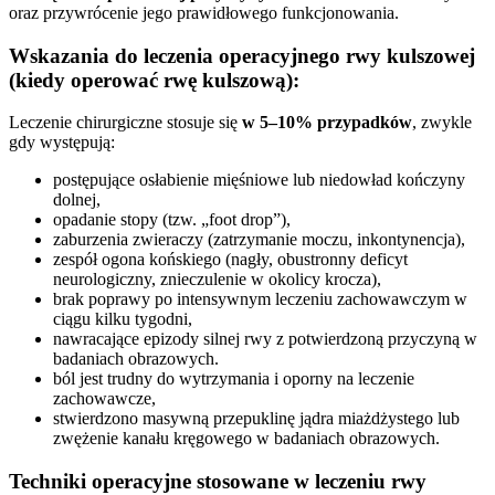
oraz przywrócenie jego prawidłowego funkcjonowania.
Wskazania do leczenia operacyjnego rwy kulszowej
(kiedy operować rwę kulszową):
Leczenie chirurgiczne stosuje się
w 5–10% przypadków
, zwykle
gdy występują:
postępujące osłabienie mięśniowe lub niedowład kończyny
dolnej,
opadanie stopy (tzw. „foot drop”),
zaburzenia zwieraczy (zatrzymanie moczu, inkontynencja),
zespół ogona końskiego (nagły, obustronny deficyt
neurologiczny, znieczulenie w okolicy krocza),
brak poprawy po intensywnym leczeniu zachowawczym w
ciągu kilku tygodni,
nawracające epizody silnej rwy z potwierdzoną przyczyną w
badaniach obrazowych.
ból jest trudny do wytrzymania i oporny na leczenie
zachowawcze,
stwierdzono masywną przepuklinę jądra miażdżystego lub
zwężenie kanału kręgowego w badaniach obrazowych.
Techniki operacyjne stosowane w leczeniu rwy