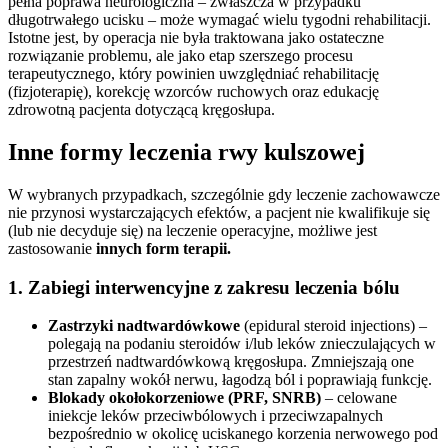
pełna poprawa neurologiczna – zwłaszcza w przypadku
długotrwałego ucisku – może wymagać wielu tygodni rehabilitacji.
Istotne jest, by operacja nie była traktowana jako ostateczne
rozwiązanie problemu, ale jako etap szerszego procesu
terapeutycznego, który powinien uwzględniać rehabilitację
(fizjoterapię), korekcję wzorców ruchowych oraz edukację
zdrowotną pacjenta dotyczącą kręgosłupa.
Inne formy leczenia rwy kulszowej
W wybranych przypadkach, szczególnie gdy leczenie zachowawcze
nie przynosi wystarczających efektów, a pacjent nie kwalifikuje się
(lub nie decyduje się) na leczenie operacyjne, możliwe jest
zastosowanie
innych form terapii.
1. Zabiegi interwencyjne z zakresu leczenia bólu
Zastrzyki nadtwardówkowe
(epidural steroid injections) –
polegają na podaniu steroidów i/lub leków znieczulających w
przestrzeń nadtwardówkową kręgosłupa. Zmniejszają one
stan zapalny wokół nerwu, łagodzą ból i poprawiają funkcję.
Blokady okołokorzeniowe (PRF, SNRB)
– celowane
iniekcje leków przeciwbólowych i przeciwzapalnych
bezpośrednio w okolicę uciskanego korzenia nerwowego pod