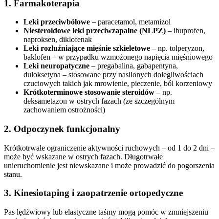
1. Farmakoterapia
Leki przeciwbólowe –
paracetamol, metamizol
Niesteroidowe leki przeciwzapalne (NLPZ)
– ibuprofen,
naproksen, diklofenak
Leki rozluźniające mięśnie szkieletowe
– np. tolperyzon,
baklofen – w przypadku wzmożonego napięcia mięśniowego
Leki neuropatyczne
– pregabalina, gabapentyna,
duloksetyna – stosowane przy nasilonych dolegliwościach
czuciowych takich jak mrowienie, pieczenie, ból korzeniowy
Krótkoterminowe stosowanie steroidów
– np.
deksametazon w ostrych fazach (ze szczególnym
zachowaniem ostrożności)
2. Odpoczynek funkcjonalny
Krótkotrwałe ograniczenie aktywności ruchowych – od 1 do 2 dni –
może być wskazane w ostrych fazach. Długotrwałe
unieruchomienie jest niewskazane i może prowadzić do pogorszenia
stanu.
3. Kinesiotaping i zaopatrzenie ortopedyczne
Pas lędźwiowy lub elastyczne taśmy mogą pomóc w zmniejszeniu