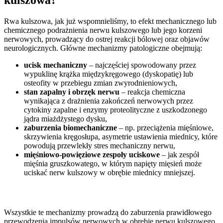
Rwa kulszowa, jak już wspomnieliśmy, to efekt mechanicznego lub
chemicznego podrażnienia nerwu kulszowego lub jego korzeni
nerwowych, prowadzący do ostrej reakcji bólowej oraz objawów
neurologicznych. Główne mechanizmy patologiczne obejmują:
ucisk mechaniczny
– najczęściej spowodowany przez
wypuklinę krążka międzykręgowego (dyskopatię) lub
osteofity w przebiegu zmian zwyrodnieniowych,
stan zapalny i obrzęk nerwu
– reakcja chemiczna
wynikająca z drażnienia zakończeń nerwowych przez
cytokiny zapalne i enzymy proteolityczne z uszkodzonego
jądra miażdżystego dysku,
zaburzenia biomechaniczne
– np. przeciążenia mięśniowe,
skrzywienia kręgosłupa, asymetrie ustawienia miednicy, które
powodują przewlekły stres mechaniczny nerwu,
mięśniowo-powięziowe zespoły uciskowe
– jak zespół
mięśnia gruszkowatego, w którym napięty mięsień może
uciskać nerw kulszowy w obrębie miednicy mniejszej.
Wszystkie te mechanizmy prowadzą do zaburzenia prawidłowego
przewodzenia impulsów nerwowych w obrębie nerwu kulszowego,