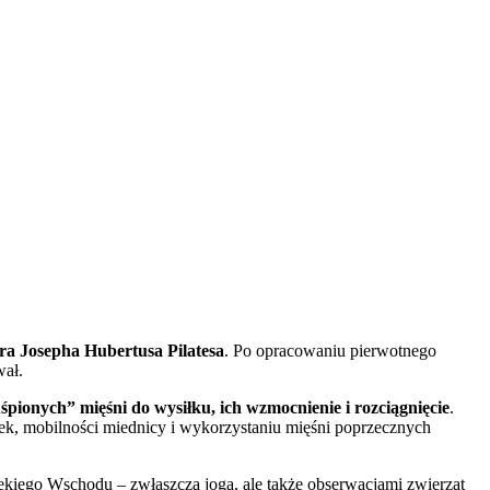
ra Josepha Hubertusa Pilatesa
. Po opracowaniu pierwotnego
wał.
ionych” mięśni do wysiłku, ich wzmocnienie i rozciągnięcie
.
tek, mobilności miednicy i wykorzystaniu mięśni poprzecznych
alekiego Wschodu – zwłaszcza jogą, ale także obserwacjami zwierząt