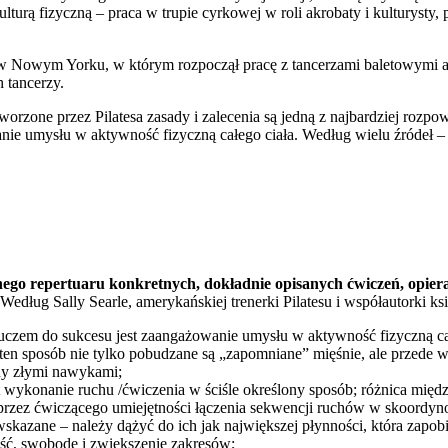
lturą fizyczną – praca w trupie cyrkowej w roli akrobaty i kulturysty,
znej w Nowym Yorku, w którym rozpoczął pracę z tancerzami baletowymi
 tancerzy.
tworzone przez Pilatesa zasady i zalecenia są jedną z najbardziej ro
anie umysłu w aktywność fizyczną całego ciała. Według wielu źródeł 
nego repertuaru konkretnych, dokładnie opisanych ćwiczeń, opier
dług Sally Searle, amerykańskiej trenerki Pilatesu i współautorki ksi
luczem do sukcesu jest zaangażowanie umysłu w aktywność fizyczną ca
ten sposób nie tylko pobudzane są „zapomniane” mięśnie, ale przede w
ny złymi nawykami;
 wykonanie ruchu /ćwiczenia w ściśle określony sposób; różnica mię
 przez ćwiczącego umiejętności łączenia sekwencji ruchów w skoordy
skazane – należy dążyć do ich jak największej płynności, która zapob
ość, swobodę i zwiększenie zakresów;