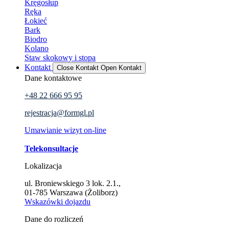
Kręgosłup
Ręka
Łokieć
Bark
Biodro
Kolano
Staw skokowy i stopa
Kontakt
Close Kontakt
Open Kontakt
Dane kontaktowe
+48 22 666 95 95
rejestracja@formgl.pl
Umawianie wizyt on-line
Telekonsultacje
Lokalizacja
ul. Broniewskiego 3 lok. 2.1.,
01-785 Warszawa (Żoliborz)
Wskazówki dojazdu
Dane do rozliczeń