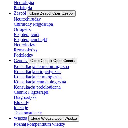
Neurologia
Podologia
Zespół
Close Zespół
Open Zespół
Neurochirudzy
Chirurdzy kręgosłupa
Ortopedzi
Fizjoterapeuci
Fizjoterapeuci ręki
Neurolodzy
Rematolodzy
Podolodzy
Cennik
Close Cennik
Open Cennik
Konsultacja neurochirurgiczna
Konsultacja ortopedyczna
Konsultacja neurologiczna
Konsultacja reumatologiczna
Konsultacja podologiczna
Cennik Fizjoterapii
Diagnostyka
Blokady
Iniekcje
Telekonsultacje
Wiedza
Close Wiedza
Open Wiedza
Poznaj kompendium wiedzy