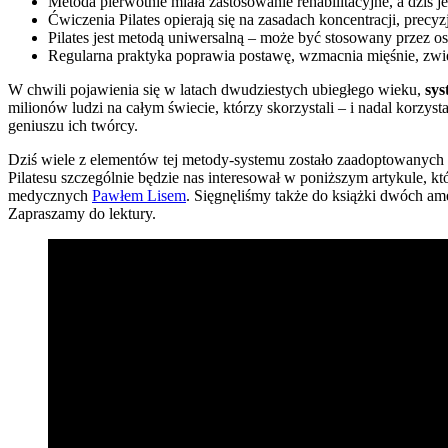
Metoda pierwotnie miała zastosowanie rehabilitacyjne, a dziś j
Ćwiczenia Pilates opierają się na zasadach koncentracji, precyzj
Pilates jest metodą uniwersalną – może być stosowany przez o
Regularna praktyka poprawia postawę, wzmacnia mięśnie, zwi
W chwili pojawienia się w latach dwudziestych ubiegłego wieku,
sys
milionów ludzi na całym świecie, którzy skorzystali – i nadal korzy
geniuszu ich twórcy.
Dziś wiele z elementów tej metody-systemu zostało zaadoptowanych prz
Pilatesu szczególnie będzie nas interesował w poniższym artykule
medycznych
Pawłem Lisem
. Sięgnęliśmy także do książki dwóch a
Zapraszamy do lektury.