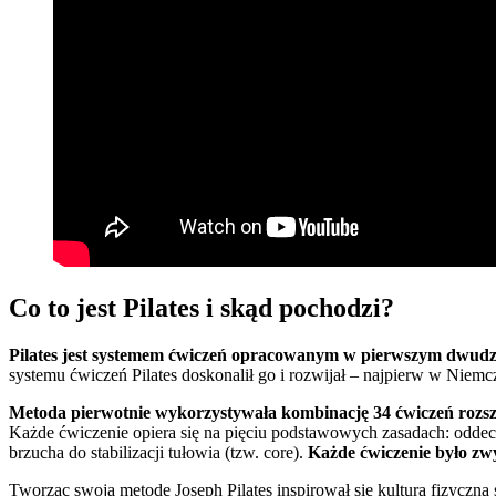
Co to jest Pilates i skąd pochodzi?
Pilates jest systemem ćwiczeń opracowanym w pierwszym dwudzie
systemu ćwiczeń Pilates doskonalił go i rozwijał – najpierw w Nie
Metoda pierwotnie wykorzystywała kombinację 34 ćwiczeń rozsze
Każde ćwiczenie opiera się na pięciu podstawowych zasadach: oddech
brzucha do stabilizacji tułowia (tzw. core).
Każde ćwiczenie było zwy
Tworząc swoją metodę Joseph Pilates inspirował się kulturą fizyczną