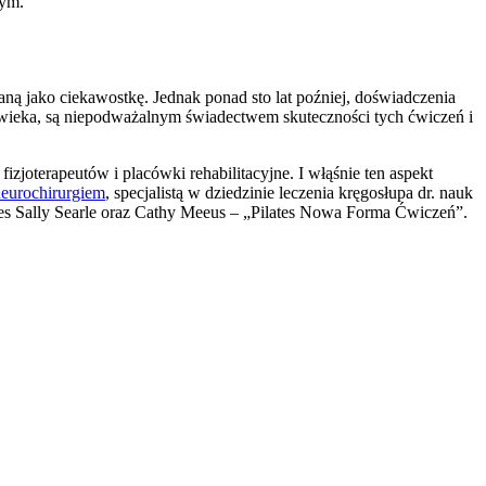
nym.
aną jako ciekawostkę. Jednak ponad sto lat poźniej, doświadczenia
złowieka, są niepodważalnym świadectwem skuteczności tych ćwiczeń i
izjoterapeutów i placówki rehabilitacyjne. I włąśnie ten aspekt
eurochirurgiem
, specjalistą w dziedzinie leczenia kręgosłupa dr. nauk
es Sally Searle oraz Cathy Meeus – „Pilates Nowa Forma Ćwiczeń”.