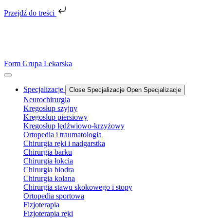
Przejdź do treści
Form Grupa Lekarska
Specjalizacje
Close Specjalizacje
Open Specjalizacje
Neurochirurgia
Kręgosłup szyjny
Kręgosłup piersiowy
Kręgosłup lędźwiowo-krzyżowy
Ortopedia i traumatologia
Chirurgia ręki i nadgarstka
Chirurgia barku
Chirurgia łokcia
Chirurgia biodra
Chirurgia kolana
Chirurgia stawu skokowego i stopy
Ortopedia sportowa
Fizjoterapia
Fizjoterapia ręki