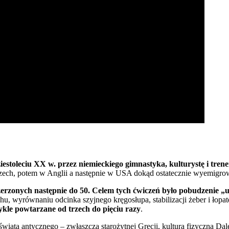
stoleciu XX w. przez niemieckiego gimnastyka, kulturystę i trene
mczech, potem w Anglii a następnie w USA dokąd ostatecznie wyemigro
rzonych następnie do 50. Celem tych ćwiczeń było pobudzenie „uśp
u, wyrównaniu odcinka szyjnego kręgosłupa, stabilizacji żeber i łopa
kle powtarzane od trzech do pięciu razy
.
 świata antycznego – zwłaszcza starożytnej Grecji, kulturą fizyczną D