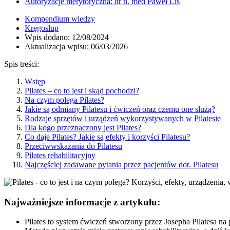
Autoryzacje merytoryczna: dr n. med Paweł Lis
Kompendium wiedzy
Kręgosłup
Wpis dodano: 12/08/2024
Aktualizacja wpisu: 06/03/2026
Spis treści:
Wstęp
Pilates – co to jest i skąd pochodzi?
Na czym polega Pilates?
Jakie są odmiany Pilatesu i ćwiczeń oraz czemu one służą?
Rodzaje sprzętów i urządzeń wykorzystywanych w Pilatesie
Dla kogo przeznaczony jest Pilates?
Co daje Pilates? Jakie są efekty i korzyści Pilatesu?
Przeciwwskazania do Pilatesu
Pilates rehabilitacyjny
Najczęściej zadawane pytania przez pacjentów dot. Pilatesu
Najważniejsze informacje z artykułu:
Pilates to system ćwiczeń stworzony przez Josepha Pilatesa na