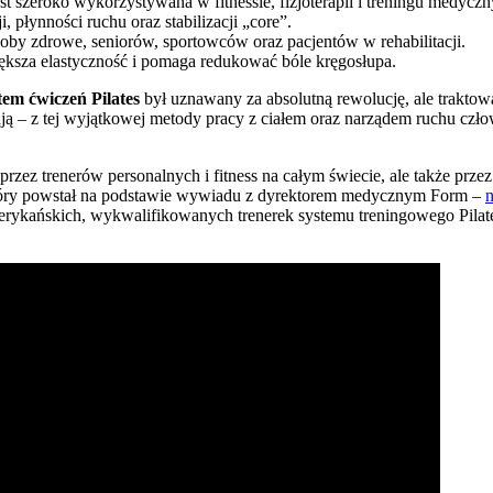
est szeroko wykorzystywana w fitnessie, fizjoterapii i treningu medycz
i, płynności ruchu oraz stabilizacji „core”.
soby zdrowe, seniorów, sportowców oraz pacjentów w rehabilitacji.
ększa elastyczność i pomaga redukować bóle kręgosłupa.
tem ćwiczeń Pilates
był uznawany za absolutną rewolucję, ale traktow
stają – z tej wyjątkowej metody pracy z ciałem oraz narządem ruchu c
ez trenerów personalnych i fitness na całym świecie, ale także przez f
, który powstał na podstawie wywiadu z dyrektorem medycznym Form –
n
merykańskich, wykwalifikowanych trenerek systemu treningowego Pilat