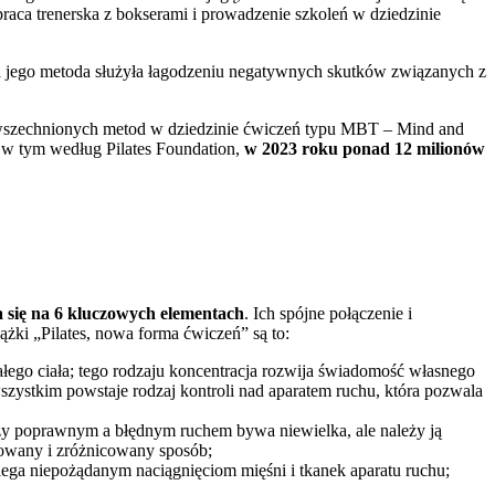
 praca trenerska z bokserami i prowadzenie szkoleń w dziedzinie
 a jego metoda służyła łagodzeniu negatywnych skutków związanych z
zpowszechnionych metod w dziedzinie ćwiczeń typu MBT – Mind and
– w tym według Pilates Foundation,
w 2023 roku ponad 12 milionów
a się na 6 kluczowych elementach
. Ich spójne połączenie i
ążki „Pilates, nowa forma ćwiczeń” są to:
łego ciała; tego rodzaju koncentracja rozwija świadomość własnego
szystkim powstaje rodzaj kontroli nad aparatem ruchu, która pozwala
dzy poprawnym a błędnym ruchem bywa niewielka, ale należy ją
nowany i zróżnicowany sposób;
iega niepożądanym naciągnięciom mięśni i tkanek aparatu ruchu;