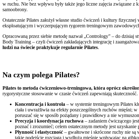
w ruchu. Nie bez wpływu były także jego liczne zajęcia związane z ku
samoobrony.
Ostatecznie Pilates założył własne studio ćwiczeń i kultury fizyc
eksploatującym i wyczerpującym rygorem treningowym zawodowych
Opracowaną przez siebie metodę nazwał „Contrology” – do dzisiaj s
Body Training – czyli ćwiczeń zakładających integrację i zaangażow
ludzi na świecie praktykuje regularnie Pilates
.
Na czym polega Pilates?
Pilates to metoda ćwiczeniowo-treningowa, która oprócz określo
rygorystyczne stosowanie w czasie ćwiczeń zapewniają skuteczność. We
Koncentracja i kontrola
– w systemie treningowym Pilates k
ciała i uwrażliwia na efekty poszczególnych ruchów mięśni; w 
poruszać się w sposób pożądany i prawidłowy a nie wymuszo
Precyzja i koordynacja ruchowa
– zadaniem ćwiczącego jest
poznać i zrozumieć; celem ostatecznym metody jest uzyskanie
Płynność i elastyczność
– gwałtowne i skrócone ruchy nie są w
takie podejście rozciąga i wydłuża mięśnie wpływając na gibk