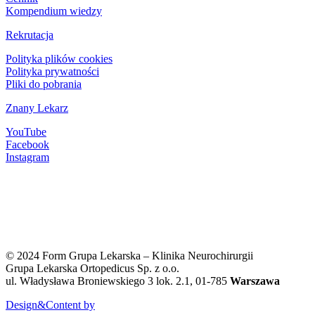
Kompendium wiedzy
Rekrutacja
Polityka plików cookies
Polityka prywatności
Pliki do pobrania
Znany Lekarz
YouTube
Facebook
Instagram
KRS 0000393593
NIP 522-298-78-48
REGON 144018764
Kapitał zakładowy:
45 500,00 złotych
© 2024 Form Grupa Lekarska – Klinika Neurochirurgii
Grupa Lekarska Ortopedicus Sp. z o.o.
ul. Władysława Broniewskiego 3 lok. 2.1, 01-785
Warszawa
Design&Content by