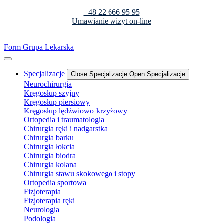
+48 22 666 95 95
Umawianie wizyt on-line
Form Grupa Lekarska
Specjalizacje
Close Specjalizacje
Open Specjalizacje
Neurochirurgia
Kręgosłup szyjny
Kręgosłup piersiowy
Kręgosłup lędźwiowo-krzyżowy
Ortopedia i traumatologia
Chirurgia ręki i nadgarstka
Chirurgia barku
Chirurgia łokcia
Chirurgia biodra
Chirurgia kolana
Chirurgia stawu skokowego i stopy
Ortopedia sportowa
Fizjoterapia
Fizjoterapia ręki
Neurologia
Podologia