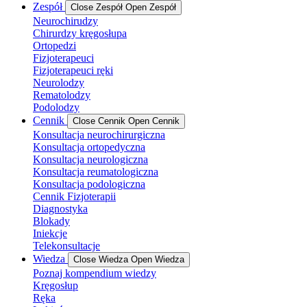
Zespół
Close Zespół
Open Zespół
Neurochirudzy
Chirurdzy kręgosłupa
Ortopedzi
Fizjoterapeuci
Fizjoterapeuci ręki
Neurolodzy
Rematolodzy
Podolodzy
Cennik
Close Cennik
Open Cennik
Konsultacja neurochirurgiczna
Konsultacja ortopedyczna
Konsultacja neurologiczna
Konsultacja reumatologiczna
Konsultacja podologiczna
Cennik Fizjoterapii
Diagnostyka
Blokady
Iniekcje
Telekonsultacje
Wiedza
Close Wiedza
Open Wiedza
Poznaj kompendium wiedzy
Kręgosłup
Ręka