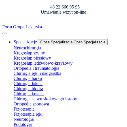
+48 22 666 95 95
Umawianie wizyt on-line
Form Grupa Lekarska
Specjalizacje
Close Specjalizacje
Open Specjalizacje
Neurochirurgia
Kręgosłup szyjny
Kręgosłup piersiowy
Kręgosłup lędźwiowo-krzyżowy
Ortopedia i traumatologia
Chirurgia ręki i nadgarstka
Chirurgia barku
Chirurgia łokcia
Chirurgia biodra
Chirurgia kolana
Chirurgia stawu skokowego i stopy
Ortopedia sportowa
Fizjoterapia
Fizjoterapia ręki
Neurologia
Podologia