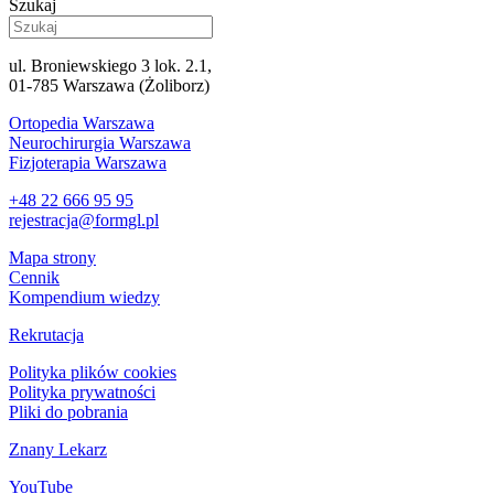
Szukaj
ul. Broniewskiego 3 lok. 2.1,
01-785 Warszawa (Żoliborz)
Ortopedia Warszawa
Neurochirurgia Warszawa
Fizjoterapia Warszawa
+48 22 666 95 95
rejestracja@formgl.pl
Mapa strony
Cennik
Kompendium wiedzy
Rekrutacja
Polityka plików cookies
Polityka prywatności
Pliki do pobrania
Znany Lekarz
YouTube