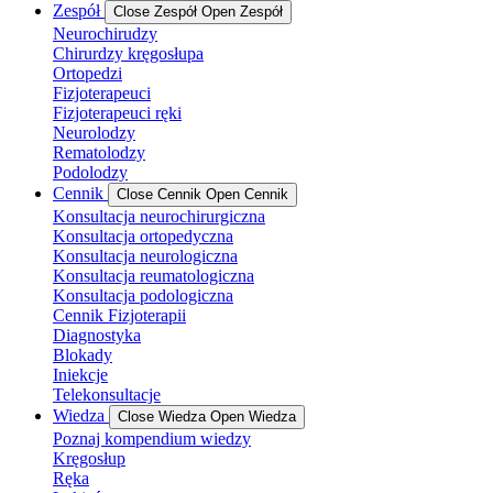
Zespół
Close Zespół
Open Zespół
Neurochirudzy
Chirurdzy kręgosłupa
Ortopedzi
Fizjoterapeuci
Fizjoterapeuci ręki
Neurolodzy
Rematolodzy
Podolodzy
Cennik
Close Cennik
Open Cennik
Konsultacja neurochirurgiczna
Konsultacja ortopedyczna
Konsultacja neurologiczna
Konsultacja reumatologiczna
Konsultacja podologiczna
Cennik Fizjoterapii
Diagnostyka
Blokady
Iniekcje
Telekonsultacje
Wiedza
Close Wiedza
Open Wiedza
Poznaj kompendium wiedzy
Kręgosłup
Ręka